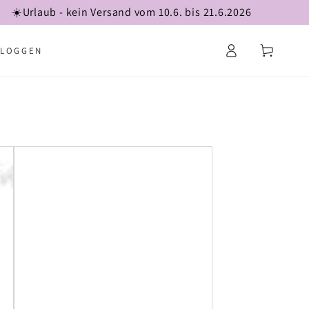
☀️Urlaub - kein Versand vom 10.6. bis 21.6.2026
Log
Cart
NLOGGEN
in
Sable
-
formerly
Ebony
Brown