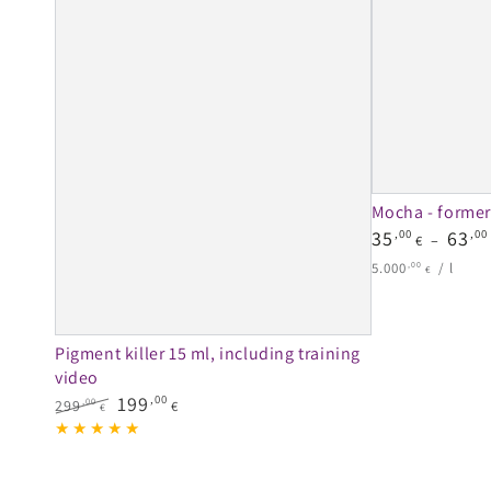
Mocha - forme
Regular
35
,00
63
,00
€
price
Unit
per
,00
5.000
/
l
€
price
Pigment killer 15 ml, including training
video
199
,00
,00
299
€
€
Regular
Sale
price
price