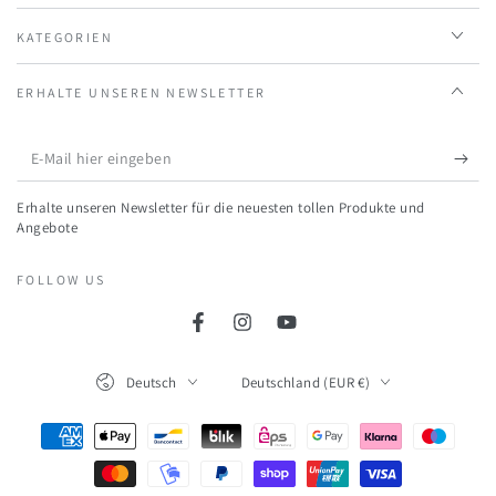
KATEGORIEN
ERHALTE UNSEREN NEWSLETTER
E-
Mail
Erhalte unseren Newsletter für die neuesten tollen Produkte und
hier
Angebote
eingeben
FOLLOW US
Facebook
Instagram
YouTube
Language
Land/Region
Deutsch
Deutschland (EUR €)
Zahlungsmöglichkeiten