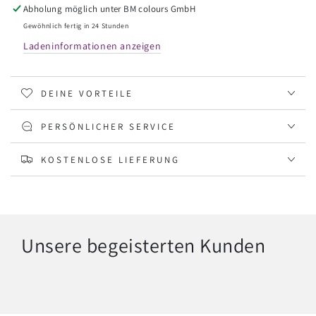
Abholung möglich unter
BM colours GmbH
Cherry
Cherry
Red
Red
Gewöhnlich fertig in 24 Stunden
15
15
Ladeninformationen anzeigen
ml
ml
DEINE VORTEILE
PERSÖNLICHER SERVICE
KOSTENLOSE LIEFERUNG
Unsere begeisterten Kunden