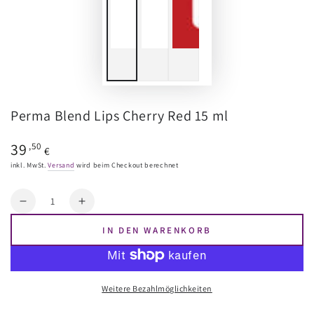
Perma Blend Lips Cherry Red 15 ml
Regulärer
39
,50
€
Preis
inkl. MwSt.
Versand
wird beim Checkout berechnet
Menge
Reduzieren
Erhöhen
Sie
Sie
IN DEN WARENKORB
die
die
Menge
Menge
für
für
Perma
Perma
Weitere Bezahlmöglichkeiten
Blend
Blend
Lips
Lips