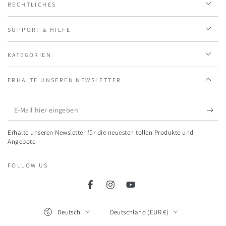
RECHTLICHES
SUPPORT & HILFE
KATEGORIEN
ERHALTE UNSEREN NEWSLETTER
E-
Mail
Erhalte unseren Newsletter für die neuesten tollen Produkte und
hier
Angebote
eingeben
FOLLOW US
Facebook
Instagram
YouTube
Language
Land/Region
Deutsch
Deutschland (EUR €)