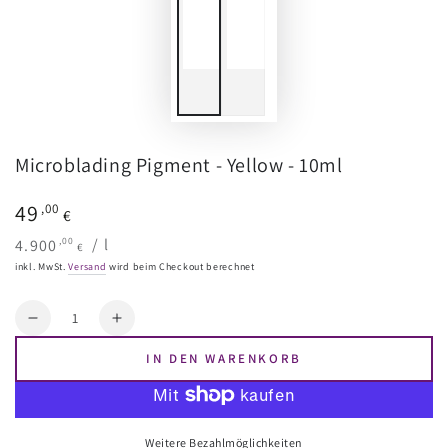
Microblading Pigment - Yellow - 10ml
Regulärer
49
,00
€
Preis
Stückpreis
pro
,00
4.900
/
l
€
inkl. MwSt.
Versand
wird beim Checkout berechnet
Menge
Reduzieren
Erhöhen
Sie
Sie
IN DEN WARENKORB
die
die
Menge
Menge
für
für
Microblading
Microblading
Weitere Bezahlmöglichkeiten