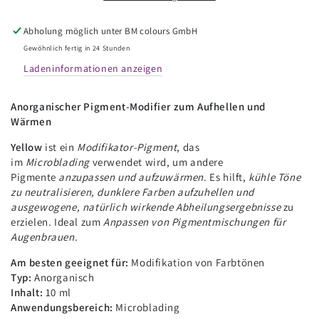
Pigment
Pigment
-
-
Abholung möglich unter
BM colours GmbH
Yellow
Yellow
-
-
Gewöhnlich fertig in 24 Stunden
10ml
10ml
Ladeninformationen anzeigen
Anorganischer Pigment-Modifier zum Aufhellen und
Wärmen
Yellow
ist ein
Modifikator-Pigment
, das
im
Microblading
verwendet wird, um andere
Pigmente
anzupassen und aufzuwärmen
. Es hilft,
kühle Töne
zu neutralisieren, dunklere Farben aufzuhellen und
ausgewogene, natürlich wirkende Abheilungsergebnisse
zu
erzielen. Ideal zum
Anpassen von Pigmentmischungen für
Augenbrauen.
Am besten geeignet für:
Modifikation von Farbtönen
Typ:
Anorganisch
Inhalt:
10 ml
Anwendungsbereich:
Microblading