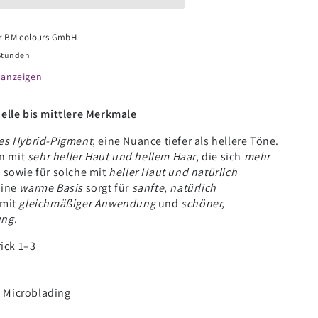
lading
nt
r
BM colours GmbH
 Stunden
 anzeigen
elle bis mittlere Merkmale
s Hybrid-Pigment
, eine Nuance tiefer als hellere Töne.
en mit
sehr heller Haut und hellem Haar
, die sich
mehr
sowie für solche mit
heller Haut und natürlich
eine
warme Basis
sorgt für
sanfte
,
natürlich
 mit
gleichmäßiger Anwendung
und
schöner,
ung
.
rick 1–3
:
Microblading