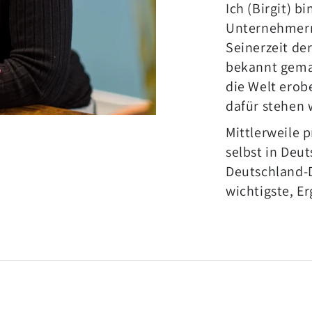
Ich (Birgit) b
Unternehmermu
Seinerzeit de
bekannt gema
die Welt erob
dafür stehen w
Mittlerweile 
selbst in Deu
Deutschland-D
wichtigste, E