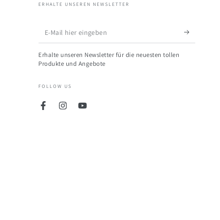
ERHALTE UNSEREN NEWSLETTER
E-
Mail
Erhalte unseren Newsletter für die neuesten tollen
hier
Produkte und Angebote
eingeben
FOLLOW US
Facebook
Instagram
YouTube