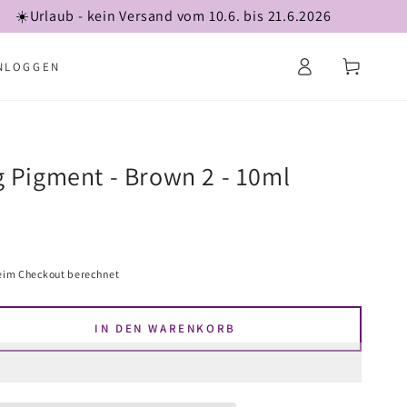
☀️Urlaub - kein Versand vom 10.6. bis 21.6.2026
Warenkorb
Einloggen
NLOGGEN
 Pigment - Brown 2 - 10ml
eim Checkout berechnet
IN DEN WARENKORB
en
e