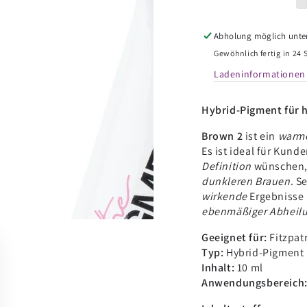
für
für
Microblading
Microb
Pigment
Pigme
Abholung möglich unte
-
-
Gewöhnlich fertig in 24
Brown
Brown
Ladeninformationen
2
2
-
-
10ml
10ml
Hybrid-Pigment für h
Brown 2
ist ein
warme
Es ist ideal für Kund
Definition
wünschen, 
dunkleren Brauen
. S
wirkende
Ergebnisse
ebenmäßiger Abheil
Geeignet für:
Fitzpat
Typ:
Hybrid-Pigment
Inhalt:
10 ml
Anwendungsbereich