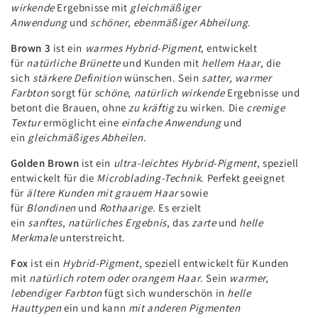
wirkende
Ergebnisse mit
gleichmäßiger
Anwendung
und
schöner, ebenmäßiger Abheilung
.
Brown 3
ist ein
warmes Hybrid-Pigment
, entwickelt
für
natürliche Brünette
und Kunden mit
hellem Haar
, die
sich
stärkere Definition
wünschen. Sein
satter, warmer
Farbton
sorgt für
schöne
,
natürlich wirkende
Ergebnisse und
betont die Brauen, ohne
zu kräftig
zu wirken. Die
cremige
Textur
ermöglicht eine
einfache Anwendung
und
ein
gleichmäßiges Abheilen
.
Golden Brown
ist ein
ultra-leichtes Hybrid-Pigment
, speziell
entwickelt für die
Microblading-Technik
. Perfekt geeignet
für
ältere Kunden mit grauem Haar
sowie
für
Blondinen
und
Rothaarige
. Es erzielt
ein
sanftes
,
natürliches Ergebnis
, das
zarte
und
helle
Merkmale
unterstreicht.
Fox
ist ein
Hybrid-Pigment
, speziell entwickelt für Kunden
mit
natürlich rotem oder orangem Haar
. Sein
warmer,
lebendiger Farbton
fügt sich wunderschön in
helle
Hauttypen
ein und kann
mit anderen Pigmenten