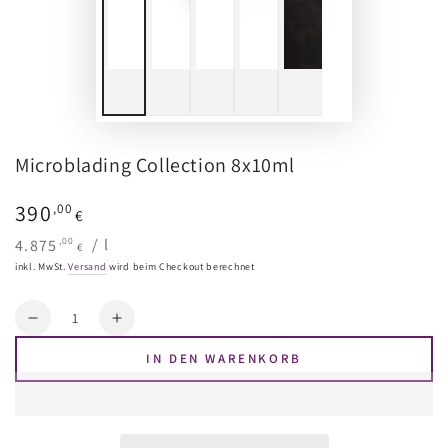
Microblading Collection 8x10ml
Regulärer
390
,00
€
Preis
Stückpreis
pro
,00
4.875
/
l
€
inkl. MwSt.
Versand
wird beim Checkout berechnet
Menge
Reduzieren
Erhöhen
Sie
Sie
IN DEN WARENKORB
die
die
Menge
Menge
für
für
Microblading
Microblading