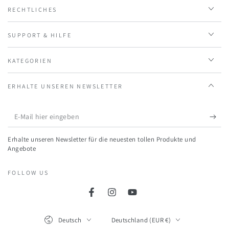
RECHTLICHES
SUPPORT & HILFE
KATEGORIEN
ERHALTE UNSEREN NEWSLETTER
E-
Mail
Erhalte unseren Newsletter für die neuesten tollen Produkte und
hier
Angebote
eingeben
FOLLOW US
Facebook
Instagram
YouTube
Language
Land/Region
Deutsch
Deutschland (EUR €)