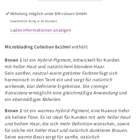
Collection
Collection
8x10ml
8x10ml
Abholung möglich unter
BM colours GmbH
Gewöhnlich fertig in 24 Stunden
Ladeninformationen anzeigen
Microblading Colletion 8x10ml
enthält:
Brown 1
ist ein
Hybrid-Pigment
, entwickelt für Kunden
mit
heller Haut
und
natürlichem blondem Haar
.
Sein
sanfter
,
neutral-warm getönter Farbton
fügt sich
harmonisch in den Teint ein und sorgt für
natürlich
wirkende
,
klar definierte
Ergebnisse. Die
cremige
Konsistenz
ermöglicht eine
gleichmäßige Anwendung
und
ein
ebenmäßiges Abheilen
.
Brown 2
ist ein
warmes Hybrid-Pigment
, eine Nuance tiefer
als hellere Töne. Es ist ideal für Kunden mit
sehr heller Haut
und hellem Haar
, die sich
mehr Definition
wünschen, sowie
für solche mit
heller Haut und natürlich dunkleren Brauen
.
Seine
warme Basis
sorgt für
sanfte
,
natürlich