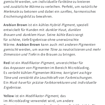
gemischt
werden, um
individuelle Farbtöne
zu kreieren
und
zusätzliche Wärme
zu verleihen. Perfekt, um
natürliche
Merkmale
zu betonen und dabei ein
sanftes, harmonisches
Erscheinungsbild
zu bewahren.
Arabian Brown
ist ein
kühles Hybrid-Pigment
, speziell
entwickelt für Kunden mit
dunkler Haut
,
dunklen
Brauen
und
dunklem Haar
. Seine
kühle Basis
sorgt
für
schöne
,
tiefe
Ergebnisse ohne unerwünschte
Wärme.
Arabian Brown
kann auch
mit anderen Pigmenten
gemischt
werden, um
warme Töne zu neutralisieren
und
mehr
Dimension und Tiefe
in die Brauen zu bringen.
Red
ist ein
Modifikator-Pigment
, unverzichtbar für
das
Anpassen von Pigmenten
im Bereich Microblading.
Es
verleiht kühlen Pigmenten Wärme
,
korrigiert aschige
Töne
und
verstärkt die Leuchtkraft
von
Farbmischungen
.
Ein
Must-have
für
präzise Farbkorrekturen
und
individuelle
Ergebnisse
.
Yellow
ist ein
Modifikator-Pigment
, das
im
Microblading
verwendet wird, um andere