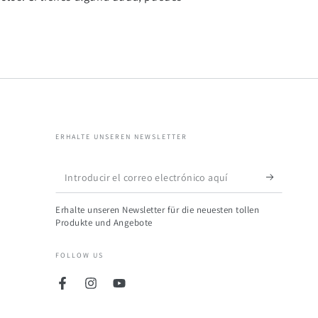
ERHALTE UNSEREN NEWSLETTER
Introducir
el
Erhalte unseren Newsletter für die neuesten tollen
correo
Produkte und Angebote
electrónico
FOLLOW US
aquí
Facebook
Instagram
YouTube