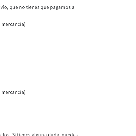
nvío, que no tienes que pagarnos a
la mercancía)
la mercancía)
uctos. Si tienes alguna duda, puedes