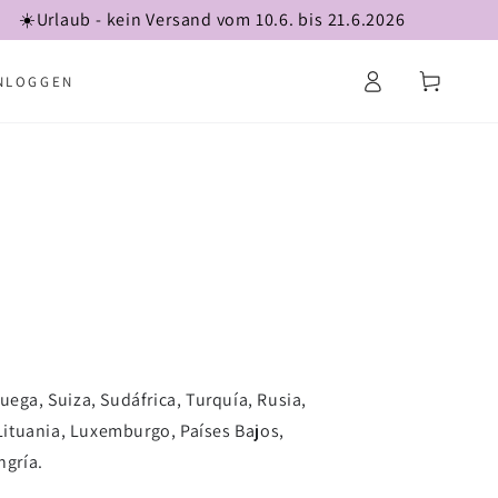
☀️Urlaub - kein Versand vom 10.6. bis 21.6.2026
Iniciar
Carrito
NLOGGEN
sesión
ruega, Suiza, Sudáfrica, Turquía, Rusia,
, Lituania, Luxemburgo, Países Bajos,
ngría.