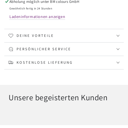
Abholung möglich unter
BM colours GmbH
Candy
Candy
15
15
Gewöhnlich fertig in 24 Stunden
ml
ml
Ladeninformationen anzeigen
DEINE VORTEILE
PERSÖNLICHER SERVICE
KOSTENLOSE LIEFERUNG
Unsere begeisterten Kunden