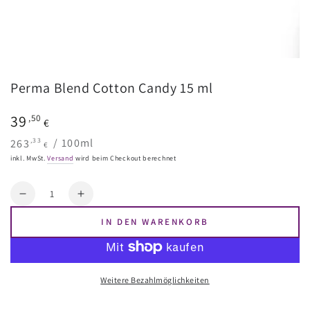
Perma Blend Cotton Candy 15 ml
Regulärer
39
,50
€
Preis
Stückpreis
pro
,33
263
/
100ml
€
inkl. MwSt.
Versand
wird beim Checkout berechnet
Menge
Reduzieren
Erhöhen
Sie
Sie
IN DEN WARENKORB
die
die
Menge
Menge
für
für
Perma
Perma
Weitere Bezahlmöglichkeiten
Blend
Blend
Cotton
Cotton