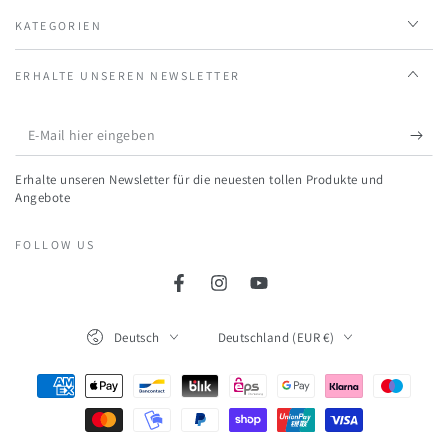
KATEGORIEN
ERHALTE UNSEREN NEWSLETTER
E-
Mail
Erhalte unseren Newsletter für die neuesten tollen Produkte und
hier
Angebote
eingeben
FOLLOW US
Facebook
Instagram
YouTube
Language
Land/Region
Deutsch
Deutschland (EUR €)
Zahlungsmöglichkeiten