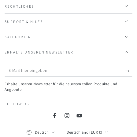
RECHTLICHES
SUPPORT & HILFE
KATEGORIEN
ERHALTE UNSEREN NEWSLETTER
E-
Mail
Erhalte unseren Newsletter für die neuesten tollen Produkte und
hier
Angebote
eingeben
FOLLOW US
Facebook
Instagram
YouTube
Language
Land/Region
Deutsch
Deutschland (EUR €)