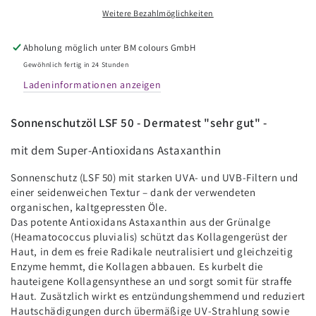
Sonnenöl
Sonnenöl
Weitere Bezahlmöglichkeiten
LSF
LSF
50
50
Abholung möglich unter
BM colours GmbH
-
-
BM
BM
Gewöhnlich fertig in 24 Stunden
colours
colours
Ladeninformationen anzeigen
by
by
Skinmade
Skinmade
Sonnenschutzöl LSF 50 - Dermatest "sehr gut" -
mit dem Super-Antioxidans Astaxanthin
Sonnenschutz (LSF 50) mit starken UVA- und UVB-Filtern und
einer seidenweichen Textur – dank der verwendeten
organischen, kaltgepressten Öle.
Das potente Antioxidans Astaxanthin aus der Grünalge
(Heamatococcus pluvialis) schützt das Kollagengerüst der
Haut, in dem es freie Radikale neutralisiert und gleichzeitig
Enzyme hemmt, die Kollagen abbauen. Es kurbelt die
hauteigene Kollagensynthese an und sorgt somit für straffe
Haut. Zusätzlich wirkt es entzündungshemmend und reduziert
Hautschädigungen durch übermäßige UV-Strahlung sowie