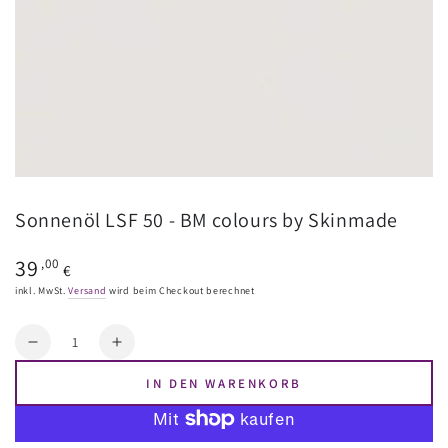
Sonnenöl LSF 50 - BM colours by Skinmade
Regulärer
39
,00
€
Preis
inkl. MwSt.
Versand
wird beim Checkout berechnet
Menge
Reduzieren
Erhöhen
Sie
Sie
IN DEN WARENKORB
die
die
Menge
Menge
für
für