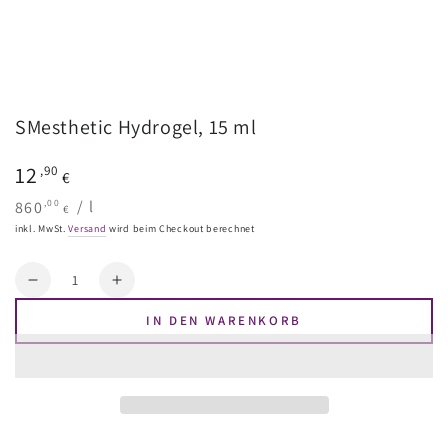
SMesthetic Hydrogel, 15 ml
Regulärer
12
,90
€
Preis
Stückpreis
pro
,00
860
/
l
€
inkl. MwSt.
Versand
wird beim Checkout berechnet
Menge
Reduzieren
Erhöhen
Sie
Sie
IN DEN WARENKORB
die
die
Menge
Menge
für
für
SMesthetic
SMesthetic
Hydrogel,
Hydrogel,
15
15