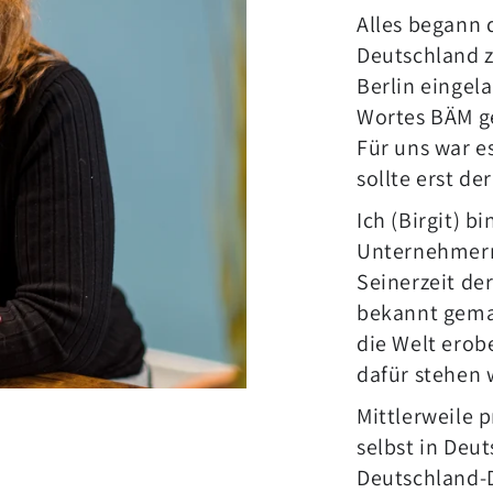
Alles begann 
Deutschland z
Berlin eingel
Wortes BÄM g
Für uns war es
sollte erst de
Ich (Birgit) b
Unternehmermu
Seinerzeit de
bekannt gema
die Welt erob
dafür stehen w
Mittlerweile 
selbst in Deu
Deutschland-D