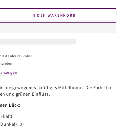
IN DEN WARENKORB
en
e
a
r
BM colours GmbH
ls
 Stunden
ccino
 anzeigen
in ausgewogenes, kräftiges
M
ittelbraun
. Die Farbe hat
en und grünen Einfluss.
nen Blick:
 (kalt)
-Dunkel):
3+