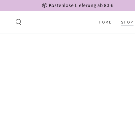
ZUM INHALT
📦 Kostenlose Lieferung ab 80 €
SPRINGEN
HOME
SHOP
ZU DEN
PRODUKTINFORMATIONEN
SPRINGEN