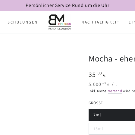
Persönlicher Service Rund um die Uhr
SCHULUNGEN
NACHHALTIGKEIT
EI
Mocha - ehe
Regulärer
35
,00
€
Preis
Stückpreis
pro
,00
5.000
/
l
€
inkl. MwSt.
Versand
wird b
GRÖSSE
7ml
15ml