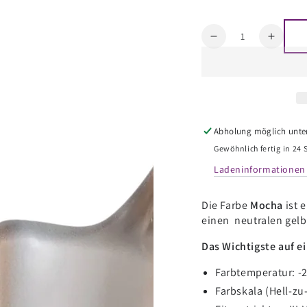
Menge
Reduzieren
Erhöh
Sie
Sie
die
die
Menge
Meng
für
für
Mocha
Moch
-
-
Abholung möglich unte
ehemals
ehema
Gewöhnlich fertig in 24
Mochaccino
Mocha
Ladeninformationen
Die Farbe
Mocha
ist e
einen neutralen gelb
Das Wichtigste auf ei
Farbtemperatur: -2
Farbskala (Hell-zu