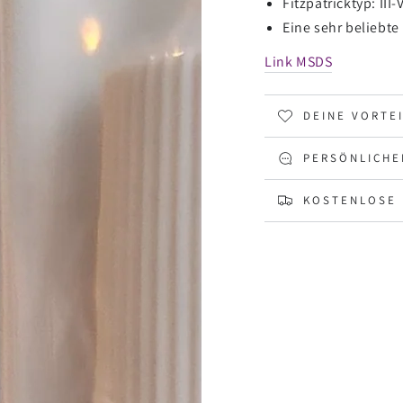
Fitzpatrick
typ:
III-
Eine sehr beliebte
Link MSDS
DEINE VORTE
PERSÖNLICHE
KOSTENLOSE 